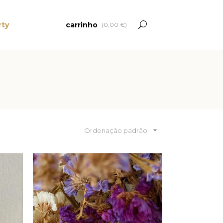
rty
carrinho
(
0,00
€
)
Ordenação padrão