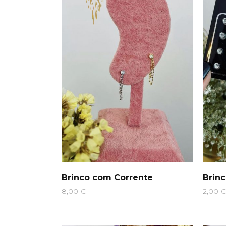
Brinco com Corrente
Brin
8,00
€
2,00
€