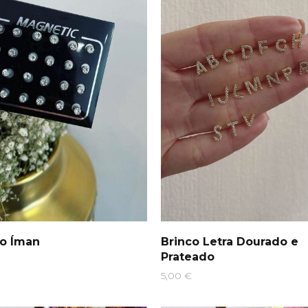
co Íman
Brinco Letra Dourado e
Prateado
5,00
€