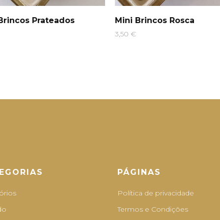
Brincos Prateados
Mini Brincos Rosca
3,50
€
EGORIAS
PÁGINAS
órios
Política de privacidade
do
Termos e Condições