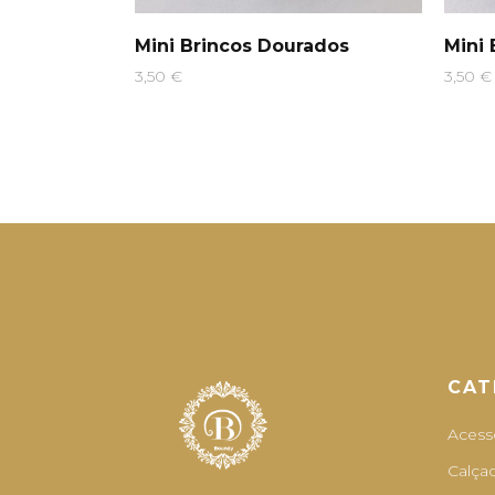
Mini Brincos Dourados
Mini 
3,50
€
3,50
€
CAT
Acess
Calça