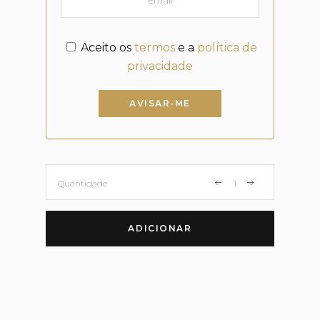
Aceito os
termos
e a
política de
privacidade
AVISAR-ME
Camisola
Quantidade
Malha
ADICIONAR
s/Gola
quantity