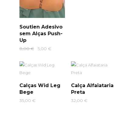
Soutien Adesivo
sem Alças Push-
Up
O
O
8,00
€
5,00
€
preço
preço
original
atual
era:
é:
8,00 €.
5,00 €.
Calças Wid Leg
Calça Alfaiataria
Bege
Preta
35,00
€
32,00
€