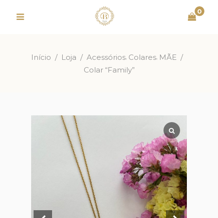
0
,
,
Início
/
Loja
/
Acessórios
Colares
MÃE
/
Colar “Family”