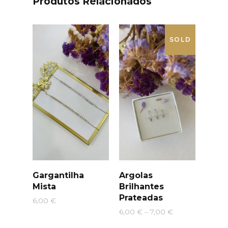
Produtos Relacionados
SOLD
Gargantilha
Argolas
Mista
Brilhantes
Prateadas
6,00
€
Price
6,00
€
–
7,00
€
range: