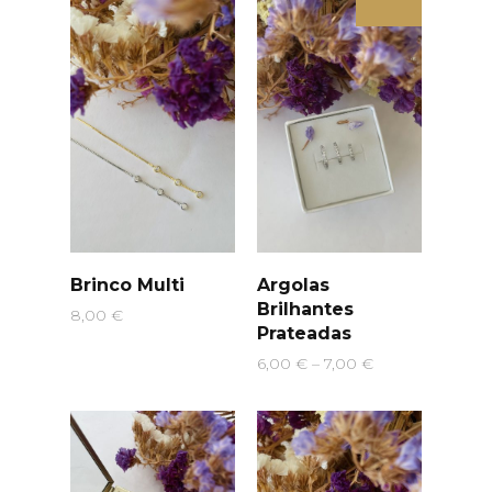
Brinco Multi
Argolas
Brilhantes
8,00
€
Prateadas
Price
6,00
€
–
7,00
€
range:
6,00 €
through
7,00 €