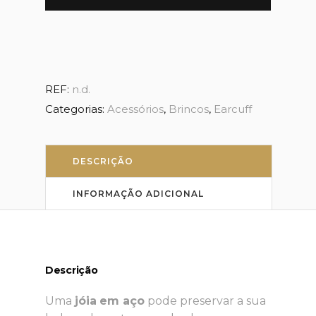
em
Brilhantes
quantity
REF:
n.d.
Categorias:
Acessórios
,
Brincos
,
Earcuff
DESCRIÇÃO
INFORMAÇÃO ADICIONAL
Descrição
Uma
jóia
em aço
pode preservar a sua