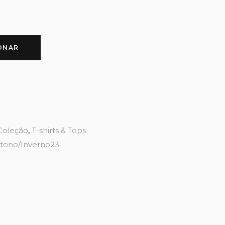
ONAR
Coleção
,
T-shirts & Tops
tono/Inverno23