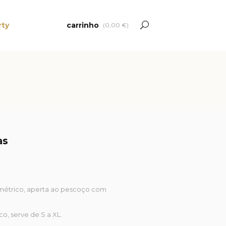
rty
carrinho
(
0,00
€
)
as
simétrico, aperta ao pescoço com
o, serve de S a XL.