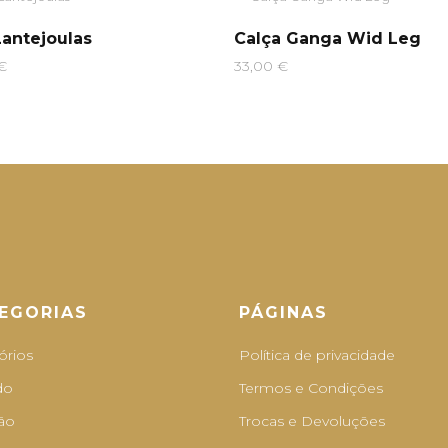
antejoulas
Calça Ganga Wid Leg
€
33,00
€
EGORIAS
PÁGINAS
órios
Política de privacidade
do
Termos e Condições
ão
Trocas e Devoluções