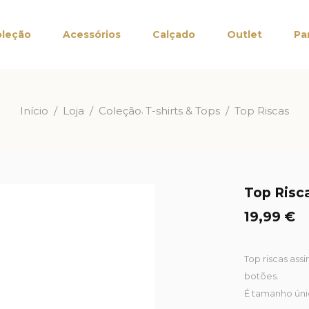
leção
Acessórios
Calçado
Outlet
Pa
,
Início
/
Loja
/
Coleção
T-shirts & Tops
/
Top Riscas
Top Risc
19,99
€
Top riscas as
botões.
É tamanho únic