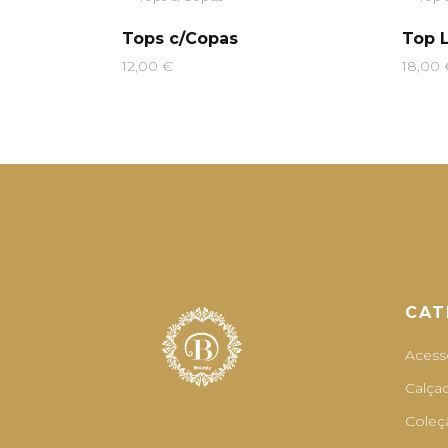
Tops c/Copas
Top L
12,00
€
18,00
CAT
Acess
Calça
Coleç