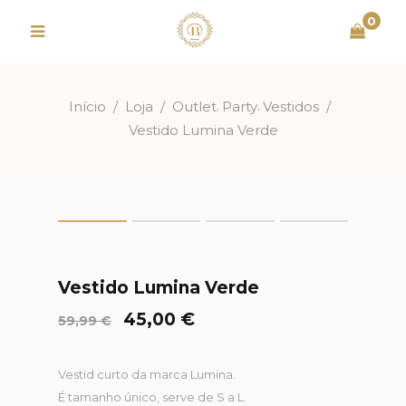
0
,
,
Início
/
Loja
/
Outlet
Party
Vestidos
/
Vestido Lumina Verde
Vestido Lumina Verde
O
O
45,00
€
59,99
€
preço
preço
original
atual
era:
é:
Vestid curto da marca Lumina.
59,99 €.
45,00 €.
É tamanho único, serve de S a L.